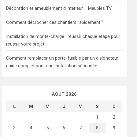
Décoration et ameublement d’intérieur – Meubles TV
Comment décrocher des chantiers rapidement ?
Installation de monte-charge : réussir chaque étape pour
réussir votre projet
Comment remplacer un porte-fusible par un disjoncteur :
guide complet pour une installation sécurisée
AOÛT 2026
L
M
M
J
V
S
D
1
2
3
4
5
6
7
8
9