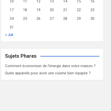
10
11
12
13
14
15
16
17
18
19
20
21
22
23
24
25
26
27
28
29
30
31
« Juil
Sujets Phares
Comment économiser de l’énergie dans votre maison ?
Quels appareils pour avoir une cuisine bien équipée ?