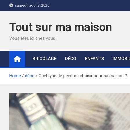
Skip
samedi, août 8, 2026
to
content
Tout sur ma maison
Vous êtes ici chez vous !
BRICOLAGE
DÉCO
ENFANTS
IMMOBIL
Home
déco
Quel type de peinture choisir pour sa maison ?