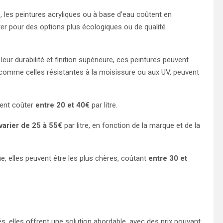
 les peintures acryliques ou à base d’eau coûtent en
ter pour des options plus écologiques ou de qualité
eur durabilité et finition supérieure, ces peintures peuvent
, comme celles résistantes à la moisissure ou aux UV, peuvent
vent coûter
entre 20 et 40€
par litre.
varier de 25 à 55€
par litre, en fonction de la marque et de la
ue, elles peuvent être les plus chères, coûtant
entre 30 et
és, elles offrent une solution abordable, avec des prix pouvant