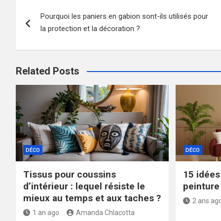
Navigation
Pourquoi les paniers en gabion sont-ils utilisés pour
de
la protection et la décoration ?
l’article
Related Posts
DÉCO
DÉCO
Tissus pour coussins
15 idées
d’intérieur : lequel résiste le
peinture 
mieux au temps et aux taches ?
2 ans ag
1 an ago
Amanda Chlacotta