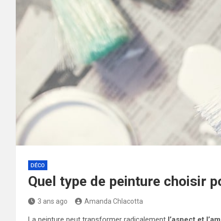
DÉCO
Quel type de peinture choisir 
3 ans ago
Amanda Chlacotta
La peinture peut transformer radicalement
l’aspect et l’a